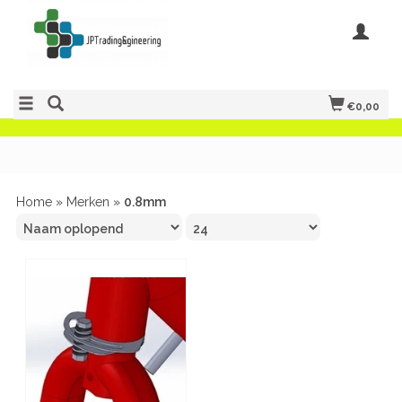
€0,00
Home
»
Merken
»
0.8mm