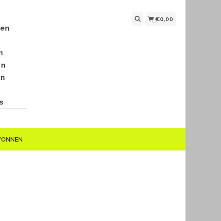
€0,00
len
n
en
en
s
EWONNEN