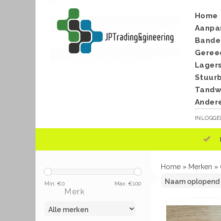
Home
Aanpa
Bande
Geree
Lager
Stuur
Tandwi
Ander
INLOGG
Home
»
Merken
»
Min: €
0
Max: €
100
Merk