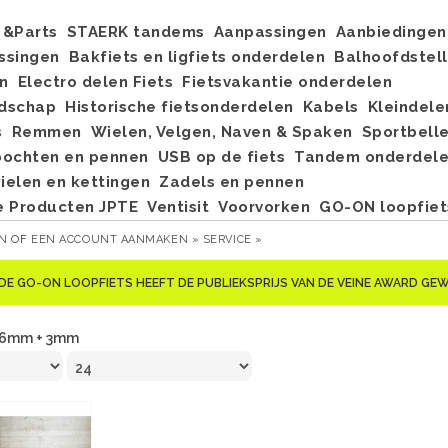
&Parts
STAERK tandems
Aanpassingen
Aanbiedingen
ssingen
Bakfiets en ligfiets onderdelen
Balhoofdstel
n
Electro delen Fiets
Fietsvakantie onderdelen
dschap
Historische fietsonderdelen
Kabels
Kleindele
s
Remmen
Wielen, Velgen, Naven & Spaken
Sportbell
bochten en pennen
USB op de fiets
Tandem onderdel
elen en kettingen
Zadels en pennen
e Producten JPTE
Ventisit
Voorvorken
GO-ON loopfiet
EN
OF
EEN ACCOUNT AANMAKEN »
SERVICE »
DE GO-ON LOOPFIETS HEEFT DE PUBLIEKSPRIJS VAN DE VEINE AWARD G
6mm + 3mm