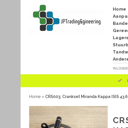
Home
Aanpa
Bande
Geree
Lager
Stuur
Tandwi
Ander
INLOGG
Home
»
CRS003; Crankset Miranda Kappa ISIS 43
CR