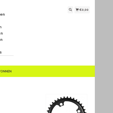
€0,00
len
n
en
en
s
EWONNEN