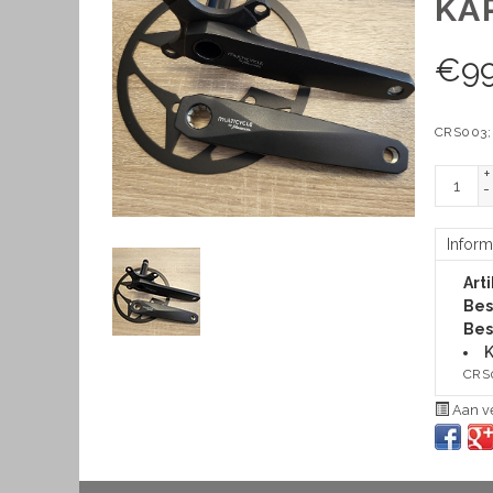
KA
€
9
CRS003; 
+
-
Inform
Art
Bes
Bes
K
CRS0
Aan ve