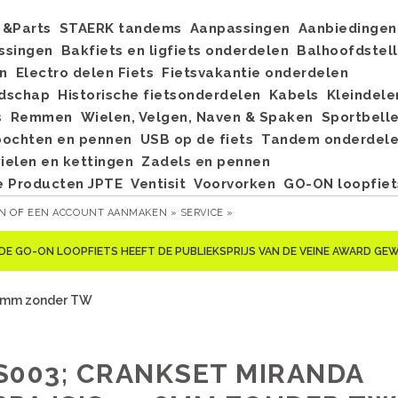
&Parts
STAERK tandems
Aanpassingen
Aanbiedingen
ssingen
Bakfiets en ligfiets onderdelen
Balhoofdstel
n
Electro delen Fiets
Fietsvakantie onderdelen
dschap
Historische fietsonderdelen
Kabels
Kleindele
s
Remmen
Wielen, Velgen, Naven & Spaken
Sportbell
bochten en pennen
USB op de fiets
Tandem onderdel
elen en kettingen
Zadels en pennen
e Producten JPTE
Ventisit
Voorvorken
GO-ON loopfiet
EN
OF
EEN ACCOUNT AANMAKEN »
SERVICE »
DE GO-ON LOOPFIETS HEEFT DE PUBLIEKSPRIJS VAN DE VEINE AWARD G
,6mm zonder TW
S003; CRANKSET MIRANDA