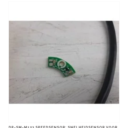
DP-SM-M123 SPEEDSENSOR; SNELHEIDSENSOR VOOR