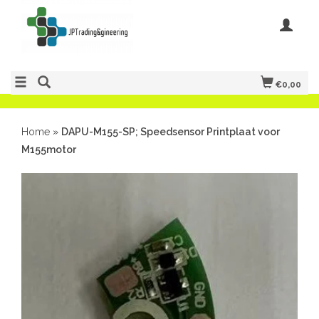
€0,00
Home
»
DAPU-M155-SP; Speedsensor Printplaat voor
M155motor