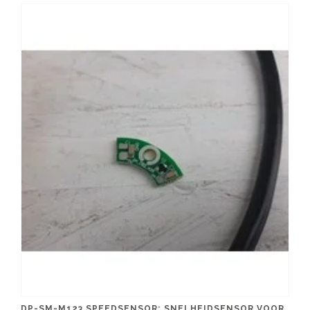
DP-SM-M123 SPEEDSENSOR; SNELHEIDSENSOR VOOR