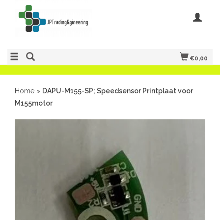
€0,00
Home
»
DAPU-M155-SP; Speedsensor Printplaat voor
M155motor