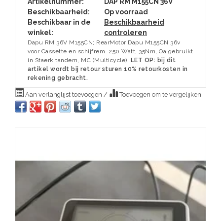
Artikelnummer:
DAP RM M155CN 36V
Beschikbaarheid:
Op voorraad
Beschikbaar in de
Beschikbaarheid
winkel:
controleren
Dapu RM 36V M155CN; RearMotor Dapu M155CN 36v
voor Cassette en schijfrem. 250 Watt, 35Nm, Oa gebruikt
in Staerk tandem, MC (Multicycle).
LET OP: bij dit
artikel wordt bij retour sturen 10% retourkosten in
rekening gebracht.
Aan verlanglijst toevoegen
/
Toevoegen om te vergelijken