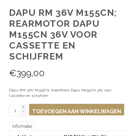
DAPU RM 36V M155CN;
REARMOTOR DAPU
M155CN 36V VOOR
CASSETTE EN
SCHIJFREM
€
399,00
Dapu RM 36V M155CN; RearMotor Dapu M155CN 36v voor
Cassette en schijfrem
+
TOEVOEGEN AAN WINKELWAGEN
-
Informatie