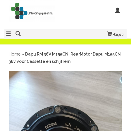
€0,00
Home
»
Dapu RM 36V M155CN; RearMotor Dapu M155CN
36v voor Cassette en schijfrem