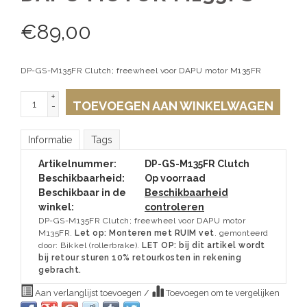
€
89,00
DP-GS-M135FR Clutch; freewheel voor DAPU motor M135FR
+
TOEVOEGEN AAN WINKELWAGEN
-
Informatie
Tags
Artikelnummer:
DP-GS-M135FR Clutch
Beschikbaarheid:
Op voorraad
Beschikbaar in de
Beschikbaarheid
winkel:
controleren
DP-GS-M135FR Clutch; freewheel voor DAPU motor
M135FR.
Let op: Monteren met RUIM vet
. gemonteerd
door: Bikkel (rollerbrake).
LET OP: bij dit artikel wordt
bij retour sturen 10% retourkosten in rekening
gebracht.
Aan verlanglijst toevoegen
/
Toevoegen om te vergelijken