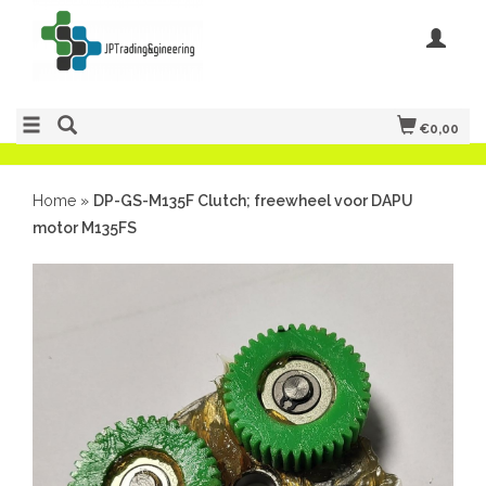
€0,00
Home
»
DP-GS-M135F Clutch; freewheel voor DAPU
motor M135FS