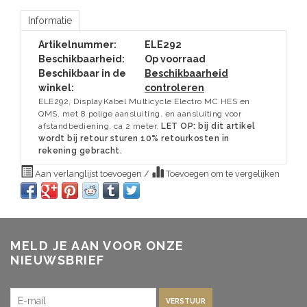
Informatie
Artikelnummer:
ELE292
Beschikbaarheid:
Op voorraad
Beschikbaar in de
Beschikbaarheid
winkel:
controleren
ELE292, DisplayKabel Multicycle Electro MC HES en
QMS, met 8 polige aansluiting. en aansluiting voor
afstandbediening. ca 2 meter.
LET OP: bij dit artikel
wordt bij retour sturen 10% retourkosten in
rekening gebracht.
Aan verlanglijst toevoegen
/
Toevoegen om te vergelijken
MELD JE AAN VOOR ONZE
NIEUWSBRIEF
VERSTUUR