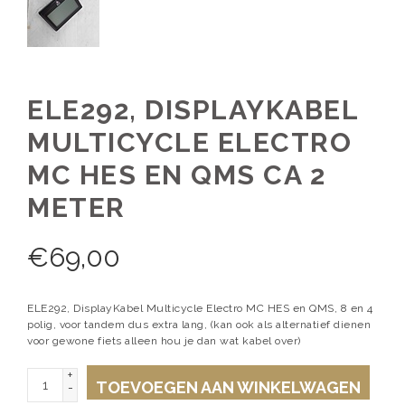
ELE292, DISPLAYKABEL
MULTICYCLE ELECTRO
MC HES EN QMS CA 2
METER
€
69,00
ELE292, DisplayKabel Multicycle Electro MC HES en QMS, 8 en 4
polig, voor tandem dus extra lang, (kan ook als alternatief dienen
voor gewone fiets alleen hou je dan wat kabel over)
+
TOEVOEGEN AAN WINKELWAGEN
-