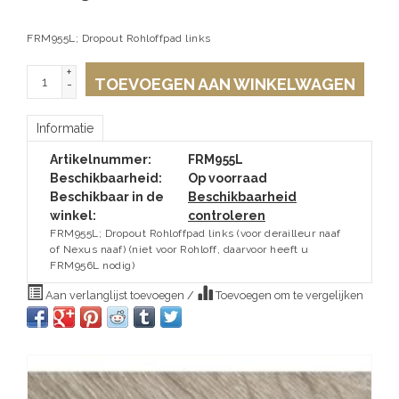
FRM955L; Dropout Rohloffpad links
+
TOEVOEGEN AAN WINKELWAGEN
-
Informatie
Artikelnummer:
FRM955L
Beschikbaarheid:
Op voorraad
Beschikbaar in de
Beschikbaarheid
winkel:
controleren
FRM955L; Dropout Rohloffpad links (voor derailleur naaf
of Nexus naaf) (niet voor Rohloff, daarvoor heeft u
FRM956L nodig)
Aan verlanglijst toevoegen
/
Toevoegen om te vergelijken