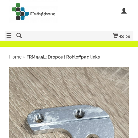
€0,00
Home
»
FRM955L; Dropout Rohloffpad links