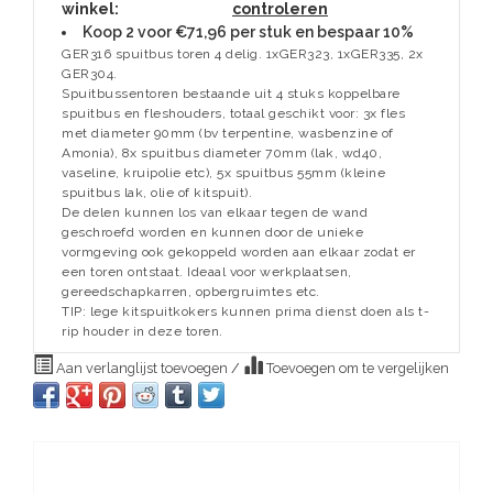
winkel:
controleren
Koop 2 voor €71,96 per stuk en bespaar 10%
GER316 spuitbus toren 4 delig. 1xGER323, 1xGER335, 2x
GER304.
Spuitbussentoren bestaande uit 4 stuks koppelbare
spuitbus en fleshouders, totaal geschikt voor: 3x fles
met diameter 90mm (bv terpentine, wasbenzine of
Amonia), 8x spuitbus diameter 70mm (lak, wd40,
vaseline, kruipolie etc), 5x spuitbus 55mm (kleine
spuitbus lak, olie of kitspuit).
De delen kunnen los van elkaar tegen de wand
geschroefd worden en kunnen door de unieke
vormgeving ook gekoppeld worden aan elkaar zodat er
een toren ontstaat. Ideaal voor werkplaatsen,
gereedschapkarren, opbergruimtes etc.
TIP: lege kitspuitkokers kunnen prima dienst doen als t-
rip houder in deze toren.
Aan verlanglijst toevoegen
/
Toevoegen om te vergelijken