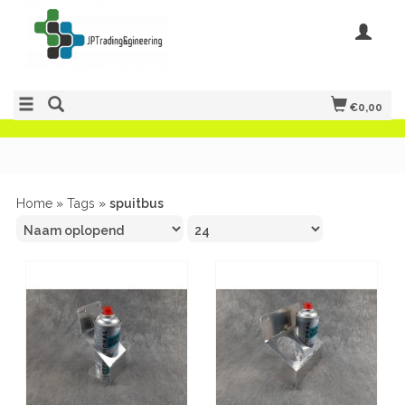
€0,00
Home
»
Tags
»
spuitbus