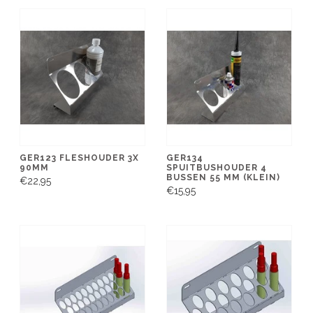
GER123 FLESHOUDER 3X
GER134
90MM
SPUITBUSHOUDER 4
BUSSEN 55 MM (KLEIN)
€22,95
€15,95