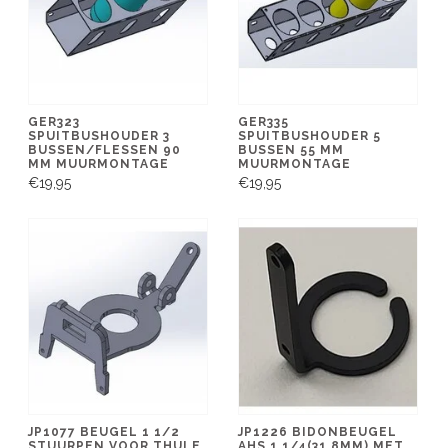
GER323
GER335
SPUITBUSHOUDER 3
SPUITBUSHOUDER 5
BUSSEN/FLESSEN 90
BUSSEN 55 MM
MM MUURMONTAGE
MUURMONTAGE
€19,95
€19,95
JP1077 BEUGEL 1 1/2
JP1226 BIDONBEUGEL
STUURPEN VOOR THULE
AHS 1 1/4(31,8MM) MET