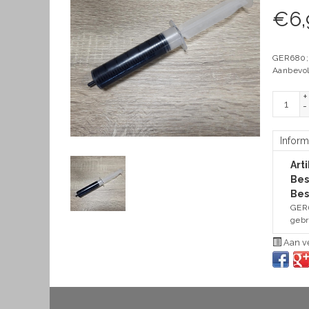
€
6,
GER680; 
Aanbevol
+
-
Inform
Art
Bes
Bes
GER6
gebr
Aan ve