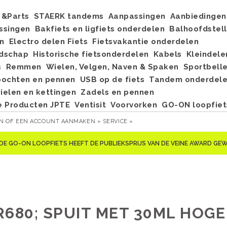
&Parts
STAERK tandems
Aanpassingen
Aanbiedingen
ssingen
Bakfiets en ligfiets onderdelen
Balhoofdstel
n
Electro delen Fiets
Fietsvakantie onderdelen
dschap
Historische fietsonderdelen
Kabels
Kleindele
s
Remmen
Wielen, Velgen, Naven & Spaken
Sportbell
bochten en pennen
USB op de fiets
Tandem onderdel
elen en kettingen
Zadels en pennen
e Producten JPTE
Ventisit
Voorvorken
GO-ON loopfiet
EN
OF
EEN ACCOUNT AANMAKEN »
SERVICE »
DE GO-ON LOOPFIETS HEEFT DE PUBLIEKSPRIJS VAN DE VEINE AWARD G
R680; SPUIT MET 30ML HOGE