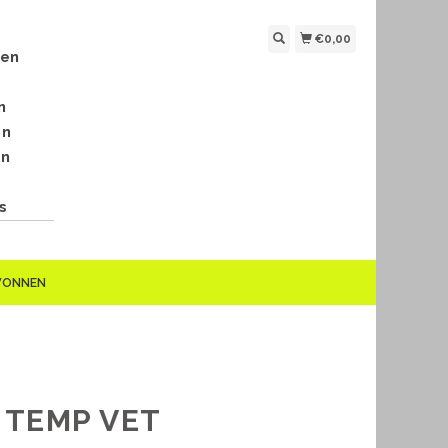
€0,00
len
n
en
en
s
EWONNEN
 TEMP VET