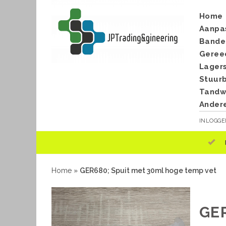
Home
Aanpa
Bande
Geree
Lager
Stuur
Tandwi
Ander
INLOGG
Home
»
GER680; Spuit met 30ml hoge temp vet
GE