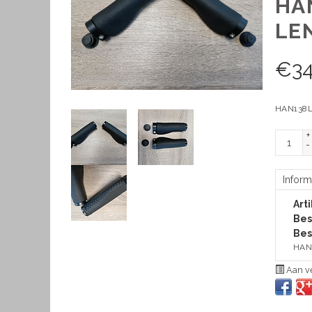
HA
LE
€
34
HAN138L+
+
-
Inform
Art
Bes
Bes
HAN1
Aan ve