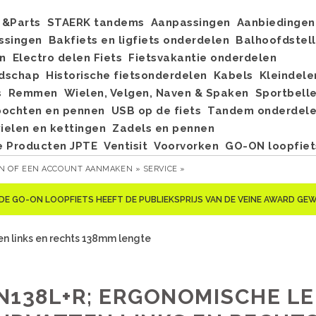
&Parts
STAERK tandems
Aanpassingen
Aanbiedingen
ssingen
Bakfiets en ligfiets onderdelen
Balhoofdstel
n
Electro delen Fiets
Fietsvakantie onderdelen
dschap
Historische fietsonderdelen
Kabels
Kleindele
s
Remmen
Wielen, Velgen, Naven & Spaken
Sportbell
bochten en pennen
USB op de fiets
Tandem onderdel
elen en kettingen
Zadels en pennen
e Producten JPTE
Ventisit
Voorvorken
GO-ON loopfiet
EN
OF
EEN ACCOUNT AANMAKEN »
SERVICE »
DE GO-ON LOOPFIETS HEEFT DE PUBLIEKSPRIJS VAN DE VEINE AWARD G
n links en rechts 138mm lengte
N138L+R; ERGONOMISCHE L