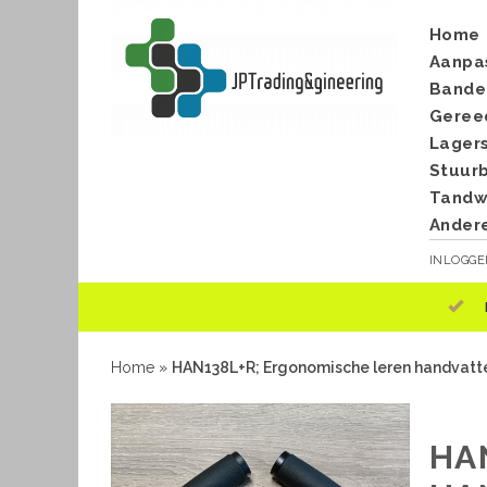
Home
Aanpa
Bande
Geree
Lager
Stuur
Tandwi
Ander
INLOGG
Home
»
HAN138L+R; Ergonomische leren handvatte
HA