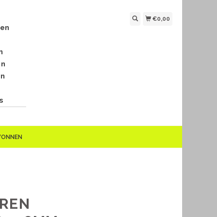
€0,00
len
n
en
en
s
EWONNEN
EREN