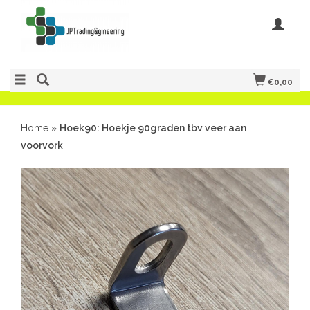
€0,00
Home
»
Hoek90: Hoekje 90graden tbv veer aan
voorvork