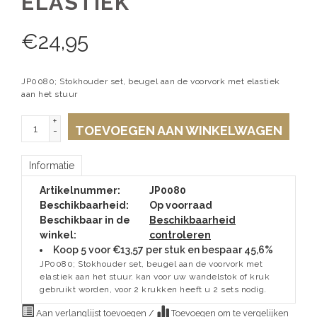
ELASTIEK
€
24,95
JP0080; Stokhouder set, beugel aan de voorvork met elastiek
aan het stuur
+
TOEVOEGEN AAN WINKELWAGEN
-
Informatie
Artikelnummer:
JP0080
Beschikbaarheid:
Op voorraad
Beschikbaar in de
Beschikbaarheid
winkel:
controleren
Koop 5 voor €13,57 per stuk en bespaar 45,6%
JP0080; Stokhouder set, beugel aan de voorvork met
elastiek aan het stuur. kan voor uw wandelstok of kruk
gebruikt worden, voor 2 krukken heeft u 2 sets nodig.
Aan verlanglijst toevoegen
/
Toevoegen om te vergelijken