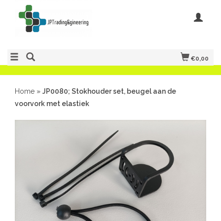
€0,00
Home
»
JP0080; Stokhouder set, beugel aan de
voorvork met elastiek