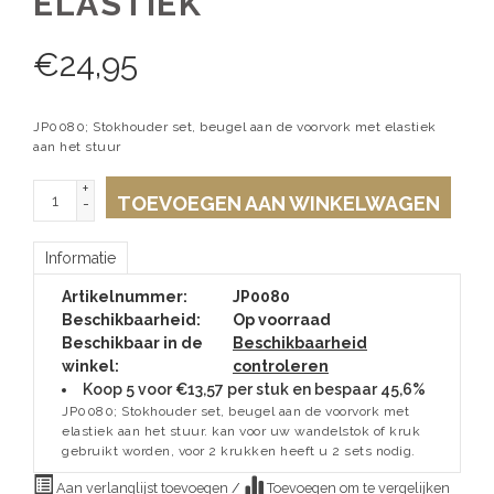
ELASTIEK
€
24,95
JP0080; Stokhouder set, beugel aan de voorvork met elastiek
aan het stuur
+
TOEVOEGEN AAN WINKELWAGEN
-
Informatie
Artikelnummer:
JP0080
Beschikbaarheid:
Op voorraad
Beschikbaar in de
Beschikbaarheid
winkel:
controleren
Koop 5 voor €13,57 per stuk en bespaar 45,6%
JP0080; Stokhouder set, beugel aan de voorvork met
elastiek aan het stuur. kan voor uw wandelstok of kruk
gebruikt worden, voor 2 krukken heeft u 2 sets nodig.
Aan verlanglijst toevoegen
/
Toevoegen om te vergelijken