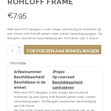
ROHLOFF FRAME
€
7,95
Met deze RVS beugels is een drager eenvoudig te monteren op
een frame met Rohloff patten maar zonder bevestigingsogen. De
Beugels voorkomen beschadiging aan het frame. (per 2 stuks)
+
TOEVOEGEN AAN WINKELWAGEN
-
Informatie
Artikelnummer:
JP0500
Beschikbaarheid:
Op voorraad
Beschikbaar in de
Beschikbaarheid
winkel:
controleren
Met deze RVS beugels is een drager eenvoudig te
monteren op een frame met Rohloff patten maar zonder
bevestigingsogen. De Beugels voorkomen beschadiging
aan het frame.
De nieuwste variant past op een boutafstand van 30 en