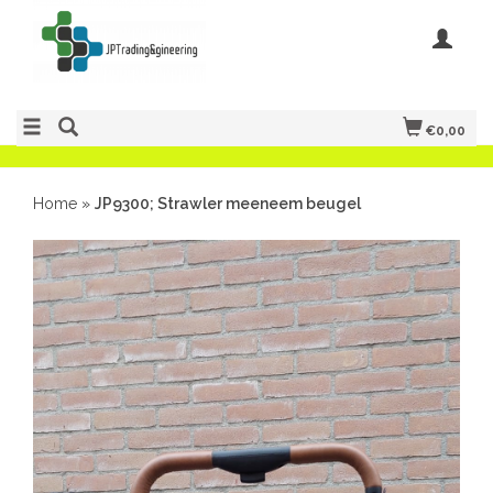
€0,00
Home
»
JP9300; Strawler meeneem beugel