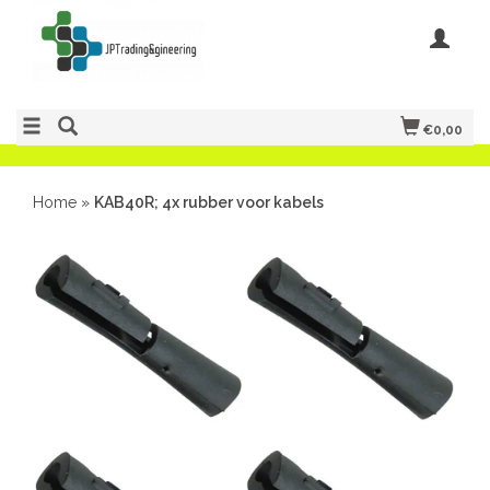
€0,00
Home
»
KAB40R; 4x rubber voor kabels