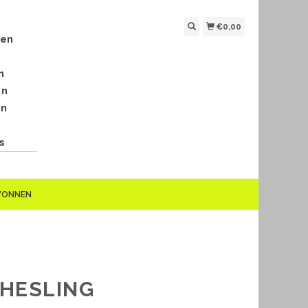
€0,00
len
n
en
en
s
EWONNEN
 HESLING