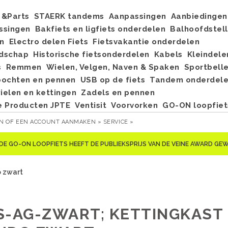
&Parts
STAERK tandems
Aanpassingen
Aanbiedingen
ssingen
Bakfiets en ligfiets onderdelen
Balhoofdstel
n
Electro delen Fiets
Fietsvakantie onderdelen
dschap
Historische fietsonderdelen
Kabels
Kleindele
s
Remmen
Wielen, Velgen, Naven & Spaken
Sportbell
bochten en pennen
USB op de fiets
Tandem onderdel
elen en kettingen
Zadels en pennen
e Producten JPTE
Ventisit
Voorvorken
GO-ON loopfiet
EN
OF
EEN ACCOUNT AANMAKEN »
SERVICE »
DE GO-ON LOOPFIETS HEEFT DE PUBLIEKSPRIJS VAN DE VEINE AWARD G
o zwart
S-AG-ZWART; KETTINGKAST