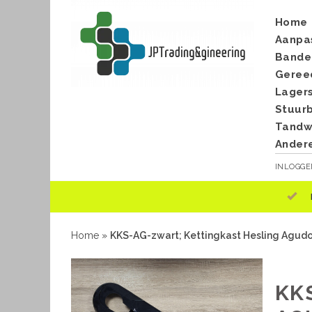
Home
Aanpa
Bande
Geree
Lager
Stuur
Tandwi
Ander
INLOGG
Home
»
KKS-AG-zwart; Kettingkast Hesling Agud
KK