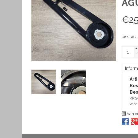
AG
€
2
KKS-AG-z
+
-
Inform
Art
Bes
Bes
KKS-
voor
Aan ve