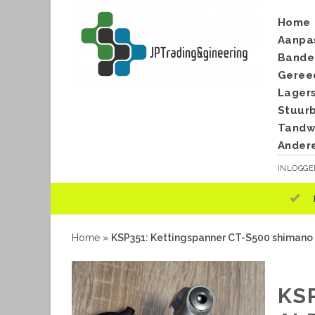
Home
Aanpa
Bande
Geree
Lager
Stuur
Tandwi
Ander
INLOGG
Home
»
KSP351: Kettingspanner CT-S500 shimano Al
KS