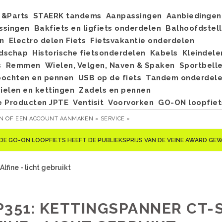
&Parts
STAERK tandems
Aanpassingen
Aanbiedingen
ssingen
Bakfiets en ligfiets onderdelen
Balhoofdstel
n
Electro delen Fiets
Fietsvakantie onderdelen
dschap
Historische fietsonderdelen
Kabels
Kleindele
s
Remmen
Wielen, Velgen, Naven & Spaken
Sportbell
bochten en pennen
USB op de fiets
Tandem onderdel
elen en kettingen
Zadels en pennen
e Producten JPTE
Ventisit
Voorvorken
GO-ON loopfiet
EN
OF
EEN ACCOUNT AANMAKEN »
SERVICE »
DE GO-ON LOOPFIETS HEEFT DE PUBLIEKSPRIJS VAN DE VEINE AWARD G
fine - licht gebruikt
P351: KETTINGSPANNER CT-