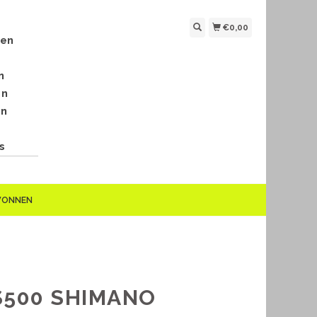
€0,00
len
n
en
en
s
EWONNEN
S500 SHIMANO