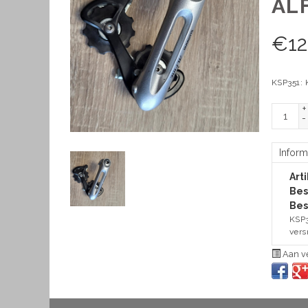
ALF
€
12
KSP351: 
+
-
Inform
Art
Bes
Bes
KSP3
vers
Aan ve