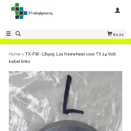
€0,00
Home
»
TX-FW- L89x9; Los freewheel voor TX 24 Volt
kabel links