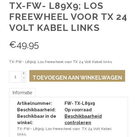
TX-FW- L89X9; LOS
FREEWHEEL VOOR TX 24
VOLT KABEL LINKS
€
49,95
TX-FW- L89x9; Los freewheel voor TX 24 Volt Kabel links
+
TOEVOEGEN AAN WINKELWAGEN
-
Informatie
Artikelnummer:
FW- TX-L89x9
Beschikbaarheid:
Op voorraad
Beschikbaar in de
Beschikbaarheid
winkel:
controleren
TX-FW- L89x9; Los freewheel voor TX 24 Volt Kabel
links.