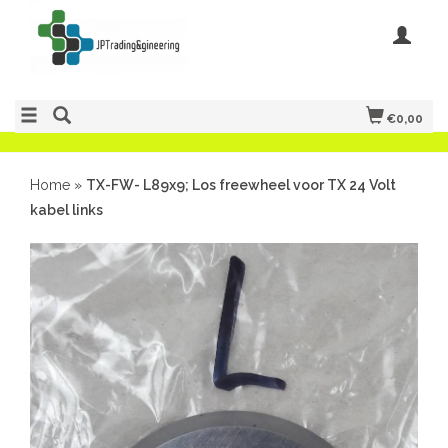
€0,00
Home
»
TX-FW- L89x9; Los freewheel voor TX 24 Volt
kabel links