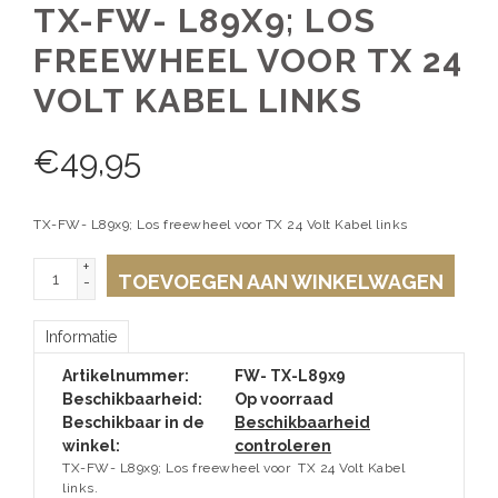
TX-FW- L89X9; LOS
FREEWHEEL VOOR TX 24
VOLT KABEL LINKS
€
49,95
TX-FW- L89x9; Los freewheel voor TX 24 Volt Kabel links
+
TOEVOEGEN AAN WINKELWAGEN
-
Informatie
Artikelnummer:
FW- TX-L89x9
Beschikbaarheid:
Op voorraad
Beschikbaar in de
Beschikbaarheid
winkel:
controleren
TX-FW- L89x9; Los freewheel voor TX 24 Volt Kabel
links.