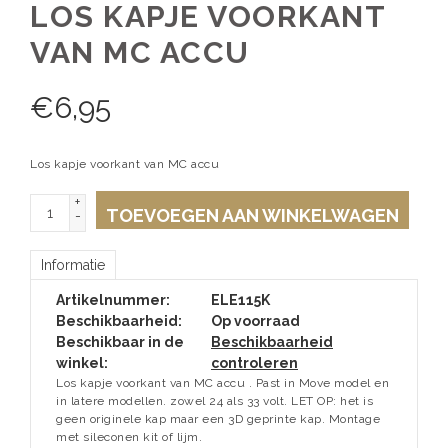
LOS KAPJE VOORKANT
VAN MC ACCU
€
6,95
Los kapje voorkant van MC accu
+
TOEVOEGEN AAN WINKELWAGEN
-
Informatie
Artikelnummer:
ELE115K
Beschikbaarheid:
Op voorraad
Beschikbaar in de
Beschikbaarheid
winkel:
controleren
Los kapje voorkant van MC accu . Past in Move model en
in latere modellen. zowel 24 als 33 volt. LET OP: het is
geen originele kap maar een 3D geprinte kap. Montage
met sileconen kit of lijm.