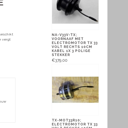
E
geschikt
NA-V33V-TX;
VOORNAAF MET
e vergt
ELECTROMOTOR TX 33
VOLT RECHTS 10CM
KABEL 1X 3 POLIGE
STEKKER
€379,00
bouw
TX-MOT33R10;
ELECTROMOTOR TX 33