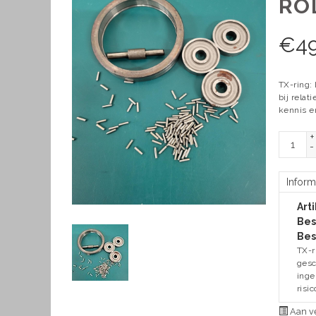
RO
€
4
TX-ring: 
bij relat
kennis e
+
-
Inform
Art
Bes
Bes
TX-r
gesc
inge
risi
Aan ve