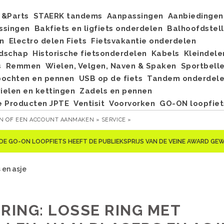
&Parts
STAERK tandems
Aanpassingen
Aanbiedingen
ssingen
Bakfiets en ligfiets onderdelen
Balhoofdstel
n
Electro delen Fiets
Fietsvakantie onderdelen
dschap
Historische fietsonderdelen
Kabels
Kleindele
s
Remmen
Wielen, Velgen, Naven & Spaken
Sportbell
bochten en pennen
USB op de fiets
Tandem onderdel
elen en kettingen
Zadels en pennen
e Producten JPTE
Ventisit
Voorvorken
GO-ON loopfiet
EN
OF
EEN ACCOUNT AANMAKEN »
SERVICE »
DE GO-ON LOOPFIETS HEEFT DE PUBLIEKSPRIJS VAN DE VEINE AWARD G
 en asje
-RING: LOSSE RING MET