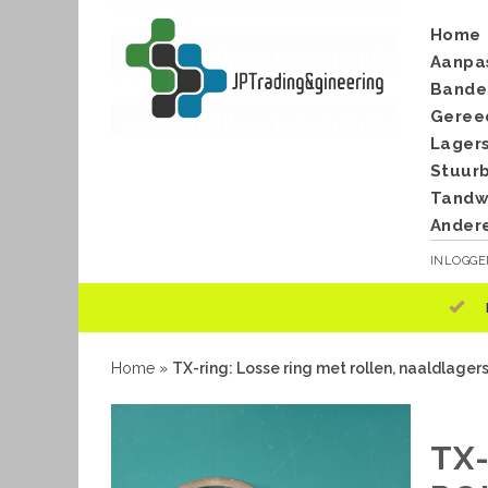
Home
Aanpa
Bande
Geree
Lager
Stuur
Tandwi
Ander
INLOGG
Home
»
TX-ring: Losse ring met rollen, naaldlagers
TX