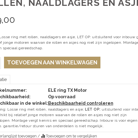
LLEN, NAALDLAGERS EN ASJ
9,00
Losse ring met rollen, naaldlagers en asje, LET OP: uitsluitend voor inbouw 
ief jonge motoren waarvan de rollen en asjes nog niet zijn ingelopen. Montag
n speciaal gereedschap.
TOEVOEGEN AAN WINKELWAGEN
atie
ikelnummer:
ELE ring TX Motor
chikbaarheid:
Op voorraad
chikbaar in de winkel:
Beschikbaarheid controleren
ing: Losse ring met rollen, naaldlagers en asje;
LET OP:
uitsluitend voor in
hikt bij relatief jonge motoren waarvan de rollen en asjes nog niet zijn
lopen. Montage vergt kennis en speciaal gereedschap. Inbouw is voor eigen
co. garantie/retour sturen van onderdelen is niet mogelijk.
rlanglijst toevoegen
/
Toevoegen om te vergelijken