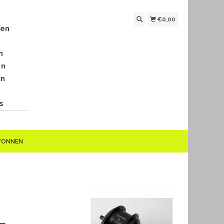
€0,00
len
n
en
en
s
EWONNEN