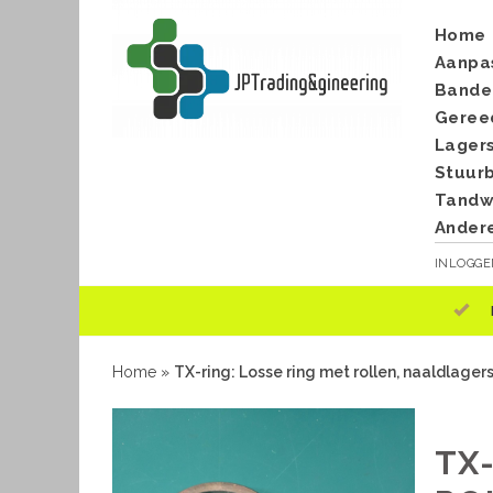
Home
Aanpa
Bande
Geree
Lager
Stuur
Tandwi
Ander
INLOGG
Home
»
TX-ring: Losse ring met rollen, naaldlagers
TX