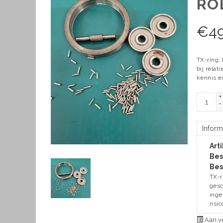
RO
€
4
TX-ring: 
bij relat
kennis e
+
-
Inform
Art
Bes
Bes
TX-r
gesc
inge
risi
Aan ve