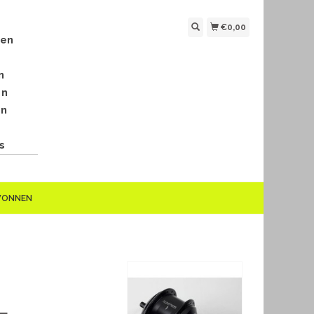
€0,00
len
n
en
en
s
EWONNEN