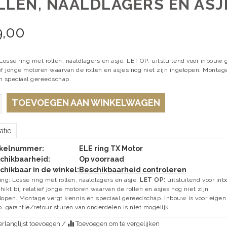
LLEN, NAALDLAGERS EN ASJ
9,00
Losse ring met rollen, naaldlagers en asje, LET OP: uitsluitend voor inbouw 
ief jonge motoren waarvan de rollen en asjes nog niet zijn ingelopen. Montag
n speciaal gereedschap.
TOEVOEGEN AAN WINKELWAGEN
atie
ikelnummer:
ELE ring TX Motor
chikbaarheid:
Op voorraad
chikbaar in de winkel:
Beschikbaarheid controleren
ing: Losse ring met rollen, naaldlagers en asje;
LET OP:
uitsluitend voor in
hikt bij relatief jonge motoren waarvan de rollen en asjes nog niet zijn
lopen. Montage vergt kennis en speciaal gereedschap. Inbouw is voor eigen
co. garantie/retour sturen van onderdelen is niet mogelijk.
rlanglijst toevoegen
/
Toevoegen om te vergelijken