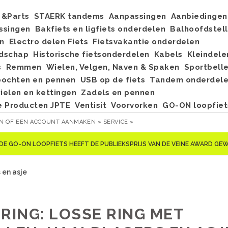
&Parts
STAERK tandems
Aanpassingen
Aanbiedingen
ssingen
Bakfiets en ligfiets onderdelen
Balhoofdstel
n
Electro delen Fiets
Fietsvakantie onderdelen
dschap
Historische fietsonderdelen
Kabels
Kleindele
s
Remmen
Wielen, Velgen, Naven & Spaken
Sportbell
bochten en pennen
USB op de fiets
Tandem onderdel
elen en kettingen
Zadels en pennen
e Producten JPTE
Ventisit
Voorvorken
GO-ON loopfiet
EN
OF
EEN ACCOUNT AANMAKEN »
SERVICE »
DE GO-ON LOOPFIETS HEEFT DE PUBLIEKSPRIJS VAN DE VEINE AWARD G
 en asje
-RING: LOSSE RING MET