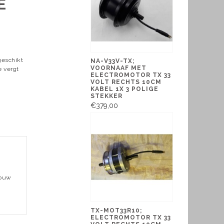
E
geschikt
NA-V33V-TX;
VOORNAAF MET
e vergt
ELECTROMOTOR TX 33
VOLT RECHTS 10CM
KABEL 1X 3 POLIGE
STEKKER
€379,00
bouw
TX-MOT33R10;
ELECTROMOTOR TX 33