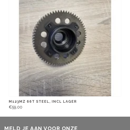
M123MZ 66T STEEL, INCL LAGER
€59,00
MELD JE AAN VOOR ONZE