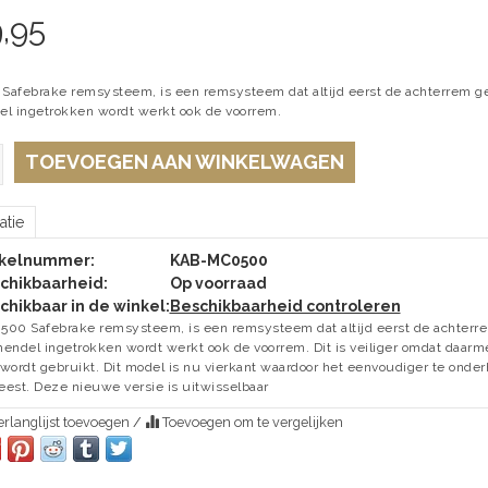
,95
afebrake remsysteem, is een remsysteem dat altijd eerst de achterrem g
l ingetrokken wordt werkt ook de voorrem.
TOEVOEGEN AAN WINKELWAGEN
atie
ikelnummer:
KAB-MC0500
chikbaarheid:
Op voorraad
chikbaar in de winkel:
Beschikbaarheid controleren
00 Safebrake remsysteem, is een remsysteem dat altijd eerst de achterr
endel ingetrokken wordt werkt ook de voorrem. Dit is veiliger omdat daar
wordt gebruikt. Dit model is nu vierkant waardoor het eenvoudiger te onderh
est. Deze nieuwe versie is uitwisselbaar
rlanglijst toevoegen
/
Toevoegen om te vergelijken