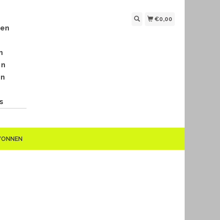
€0,00
len
n
en
en
s
EWONNEN