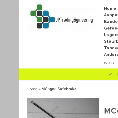
Home
Aanpa
Bande
Geree
Lager
Stuur
Tandwi
Ander
INLOGG
Home
»
MC0500 Safebrake
MC