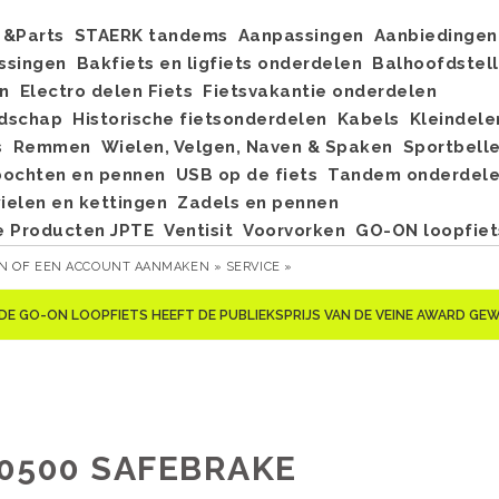
&Parts
STAERK tandems
Aanpassingen
Aanbiedingen
ssingen
Bakfiets en ligfiets onderdelen
Balhoofdstel
n
Electro delen Fiets
Fietsvakantie onderdelen
dschap
Historische fietsonderdelen
Kabels
Kleindele
s
Remmen
Wielen, Velgen, Naven & Spaken
Sportbell
bochten en pennen
USB op de fiets
Tandem onderdel
elen en kettingen
Zadels en pennen
e Producten JPTE
Ventisit
Voorvorken
GO-ON loopfiet
EN
OF
EEN ACCOUNT AANMAKEN »
SERVICE »
DE GO-ON LOOPFIETS HEEFT DE PUBLIEKSPRIJS VAN DE VEINE AWARD G
0500 SAFEBRAKE