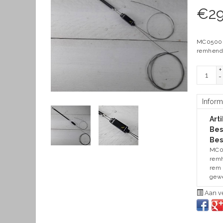
€
29
MC0500 S
remhende
+
-
Inform
Art
Bes
Bes
MC05
remh
rem 
gewe
Aan ve