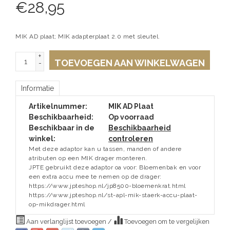
€
28,95
MIK AD plaat; MIK adapterplaat 2.0 met sleutel.
+
TOEVOEGEN AAN WINKELWAGEN
-
Informatie
Artikelnummer:
MIK AD Plaat
Beschikbaarheid:
Op voorraad
Beschikbaar in de
Beschikbaarheid
winkel:
controleren
Met deze adaptor kan u tassen, manden of andere
atributen op een MIK drager monteren.
JPTE gebruikt deze adaptor oa voor: Bloemenbak en voor
een extra accu mee te nemen op de drager:
https://www.jpteshop.nl/jp8500-bloemenkrat.html
https://www.jpteshop.nl/st-apl-mik-staerk-accu-plaat-
op-mikdrager.html
Aan verlanglijst toevoegen
/
Toevoegen om te vergelijken