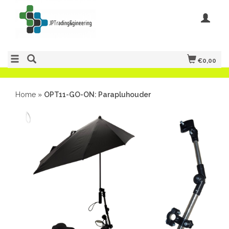
€0,00
Home
»
OPT11-GO-ON: Parapluhouder