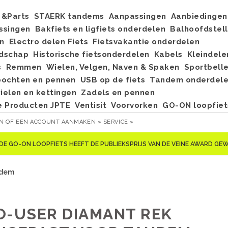
&Parts
STAERK tandems
Aanpassingen
Aanbiedingen
ssingen
Bakfiets en ligfiets onderdelen
Balhoofdstel
n
Electro delen Fiets
Fietsvakantie onderdelen
dschap
Historische fietsonderdelen
Kabels
Kleindele
s
Remmen
Wielen, Velgen, Naven & Spaken
Sportbell
bochten en pennen
USB op de fiets
Tandem onderdel
elen en kettingen
Zadels en pennen
e Producten JPTE
Ventisit
Voorvorken
GO-ON loopfiet
EN
OF
EEN ACCOUNT AANMAKEN »
SERVICE »
DE GO-ON LOOPFIETS HEEFT DE PUBLIEKSPRIJS VAN DE VEINE AWARD G
ndem
O-USER DIAMANT REK