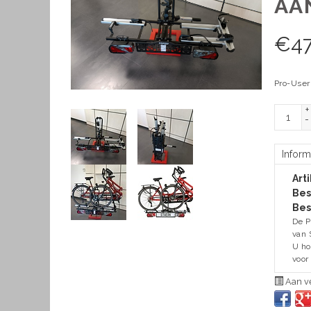
AA
€
4
Pro-User
+
-
Inform
Art
Bes
Bes
De P
van 
U ho
voor
Aan ve