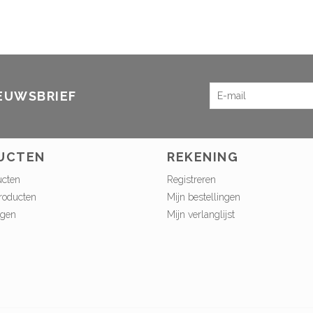
IEUWSBRIEF
UCTEN
REKENING
ucten
Registreren
roducten
Mijn bestellingen
ngen
Mijn verlanglijst