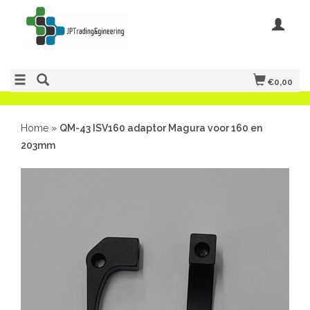
€0,00
Home
»
QM-43 ISV160 adaptor Magura voor 160 en
203mm