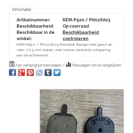
Informatie
Artikelnummer:
REM-P920 / PH02SA03
Beschikbaarheid:
Op voorraad
Beschikbaar in de
Beschikbaarheid
winkel:
controleren
REM-P920 / PH02SA03 Remblok Bengal met gleuf en
veer, 20,5 mm breed, met kleine vierkante uitsparing
aan de achterkant.
Aan verlanglijst toevoegen
/
Toevoegen om te vergelijken