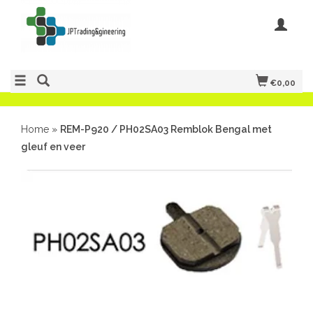
€0,00
Home
»
REM-P920 / PH02SA03 Remblok Bengal met
gleuf en veer