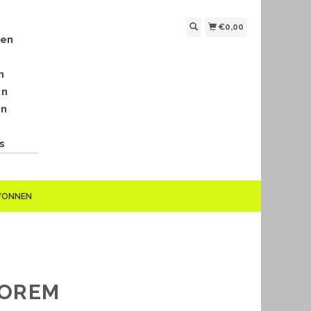
€0,00
len
n
en
en
s
EWONNEN
ROREM