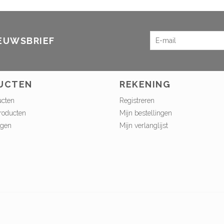
IEUWSBRIEF
UCTEN
REKENING
ucten
Registreren
roducten
Mijn bestellingen
ngen
Mijn verlanglijst