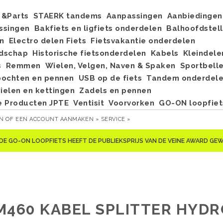
&Parts
STAERK tandems
Aanpassingen
Aanbiedingen
ssingen
Bakfiets en ligfiets onderdelen
Balhoofdstel
n
Electro delen Fiets
Fietsvakantie onderdelen
dschap
Historische fietsonderdelen
Kabels
Kleindele
s
Remmen
Wielen, Velgen, Naven & Spaken
Sportbell
bochten en pennen
USB op de fiets
Tandem onderdel
elen en kettingen
Zadels en pennen
e Producten JPTE
Ventisit
Voorvorken
GO-ON loopfiet
EN
OF
EEN ACCOUNT AANMAKEN »
SERVICE »
DE GO-ON LOOPFIETS HEEFT DE PUBLIEKSPRIJS VAN DE VEINE AWARD G
M460 KABEL SPLITTER HYD