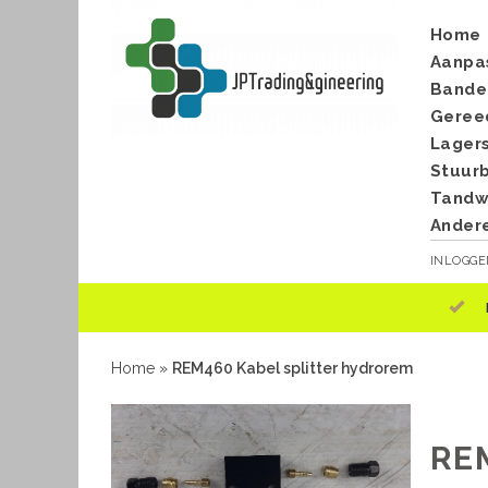
Home
Aanpa
Bande
Geree
Lager
Stuur
Tandwi
Ander
INLOGG
Home
»
REM460 Kabel splitter hydrorem
RE