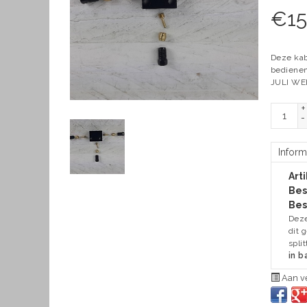
€
15
Deze kab
bedienen
JULI WE
+
-
Inform
Art
Bes
Bes
Deze
dit 
spli
in 
Aan ve