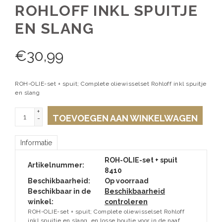
ROHLOFF INKL SPUITJE
EN SLANG
€
30,99
ROH-OLIE-set + spuit; Complete oliewisselset Rohloff inkl spuitje
en slang
+
TOEVOEGEN AAN WINKELWAGEN
-
Informatie
ROH-OLIE-set + spuit
Artikelnummer:
8410
Beschikbaarheid:
Op voorraad
Beschikbaar in de
Beschikbaarheid
winkel:
controleren
ROH-OLIE-set + spuit; Complete oliewisselset Rohloff
inkl spuitje en slang. en losse boutje voor in de naaf