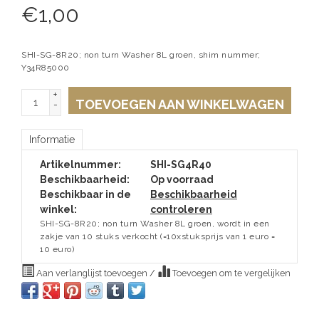
€
1,00
SHI-SG-8R20; non turn Washer 8L groen, shim nummer;
Y34R85000
+
TOEVOEGEN AAN WINKELWAGEN
-
Informatie
Artikelnummer:
SHI-SG4R40
Beschikbaarheid:
Op voorraad
Beschikbaar in de
Beschikbaarheid
winkel:
controleren
SHI-SG-8R20; non turn Washer 8L groen, wordt in een
zakje van 10 stuks verkocht (=10xstuksprijs van 1 euro =
10 euro)
Aan verlanglijst toevoegen
/
Toevoegen om te vergelijken