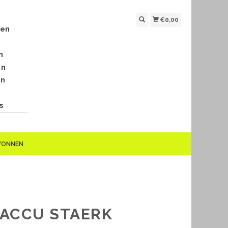
€0,00
len
n
en
en
s
EWONNEN
 ACCU STAERK