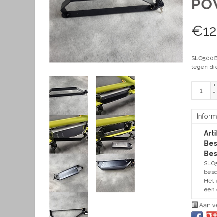
PO
€
1
SLO500B;
tegen di
+
-
Inform
Art
Bes
Bes
SLO5
besc
Het 
een 
Aan ve