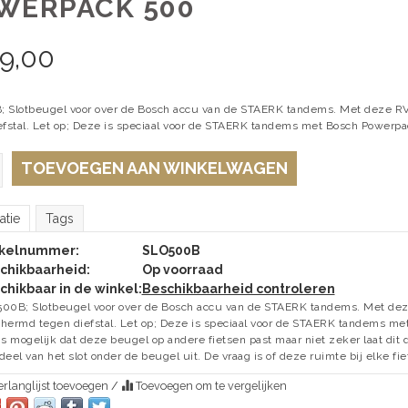
WERPACK 500
29,00
 Slotbeugel voor over de Bosch accu van de STAERK tandems. Met deze R
efstal. Let op; Deze is speciaal voor de STAERK tandems met Bosch Powerp
TOEVOEGEN AAN WINKELWAGEN
atie
Tags
ikelnummer:
SLO500B
chikbaarheid:
Op voorraad
chikbaar in de winkel:
Beschikbaarheid controleren
00B; Slotbeugel voor over de Bosch accu van de STAERK tandems. Met dez
hermd tegen diefstal. Let op; Deze is speciaal voor de STAERK tandems m
is mogelijk dat deze beugel op andere fietsen past maar niet zeker laat dit 
deel van het slot onder de beugel uit. De vraag is of deze ruimte bij elke fi
rlanglijst toevoegen
/
Toevoegen om te vergelijken