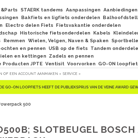
&Parts
STAERK tandems
Aanpassingen
Aanbiedingen
ssingen
Bakfiets en ligfiets onderdelen
Balhoofdstel
n
Electro delen Fiets
Fietsvakantie onderdelen
dschap
Historische fietsonderdelen
Kabels
Kleindele
s
Remmen
Wielen, Velgen, Naven & Spaken
Sportbell
bochten en pennen
USB op de fiets
Tandem onderdel
elen en kettingen
Zadels en pennen
e Producten JPTE
Ventisit
Voorvorken
GO-ON loopfiet
EN
OF
EEN ACCOUNT AANMAKEN »
SERVICE »
DE GO-ON LOOPFIETS HEEFT DE PUBLIEKSPRIJS VAN DE VEINE AWARD G
 Powerpack 500
O500B; SLOTBEUGEL BOSCH