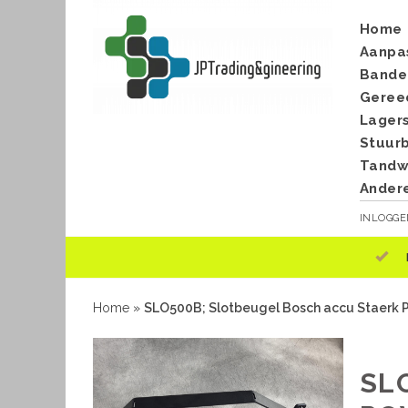
Home
Aanpa
Bande
Geree
Lager
Stuur
Tandwi
Ander
INLOGG
Home
»
SLO500B; Slotbeugel Bosch accu Staerk
SL