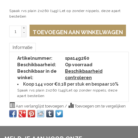
Spaak rvs plain 2x260 (14g) Let op zonder nippels, deze apart
bestellen
+
TOEVOEGEN AAN WINKELWAGEN
-
Informatie
Artikelnummer:
spa14g260
Beschikbaarheid:
Op voorraad
Beschikbaar in de
Beschikbaarheid
winkel:
controleren
Koop 144 voor €0,18 per stuk en bespaar 10%
Spaak rvs plain 2x260 (14g)Let op zonder nippels, deze
apart bestellen
Aan verlanglijst toevoegen
/
Toevoegen om te vergelijken