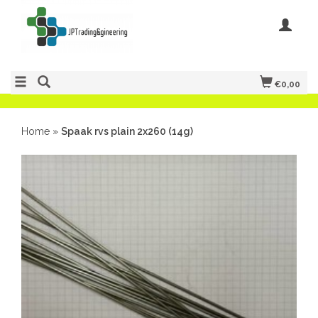
€0,00
Home
»
Spaak rvs plain 2x260 (14g)