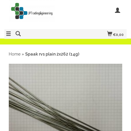
€0,00
Home
»
Spaak rvs plain 2x262 (14g)