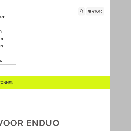
€0,00
len
n
en
en
s
EWONNEN
 VOOR ENDUO