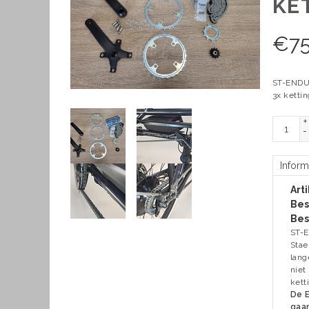
KE
€
7
ST-ENDUO
3x kettin
+
-
Inform
Art
Bes
Bes
ST-E
Stae
lang
niet
kett
De E
gaa