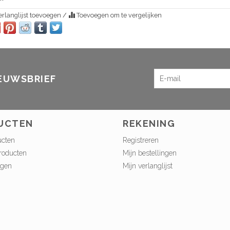
rlanglijst toevoegen
/
Toevoegen om te vergelijken
IEUWSBRIEF
UCTEN
REKENING
ucten
Registreren
roducten
Mijn bestellingen
ngen
Mijn verlanglijst