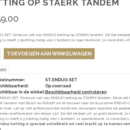
TTING OP STAERK TANDEM
59,00
-SET; Ombouw set voor ENDUO ketting op STAERK tandem. De Set bestaat uit
g (u heeft 2,5ketting nodig voor 1 tandem),1x span tandwiel, 1x crankstel L
TOEVOEGEN AAN WINKELWAGEN
atie
ikelnummer:
ST-ENDUO-SET
chikbaarheid:
Op voorraad
chikbaar in de winkel:
Beschikbaarheid controleren
NDUO-SET; Ombouw set voor ENDUO ketting op STAERK tandem. Deze set b
rk tandem met Bosch en Rohloff om te bouwen naar de duurzame ENDUO Carg
er mee. Let op: het achtercrankstel wordt ook vervangen waardoor de pedal
 meer onafhankelijk van elkaar zijn. De Set bestaat uit: 3x groot tandwiel, 1x 
ing (u heeft 2,5 ketting nodig voor 1 tandem), 1x spantandwiel, 1x crankstel
nduo ketting is speciaal ontwikkeld om veel kracht op te kunnen nem
n.