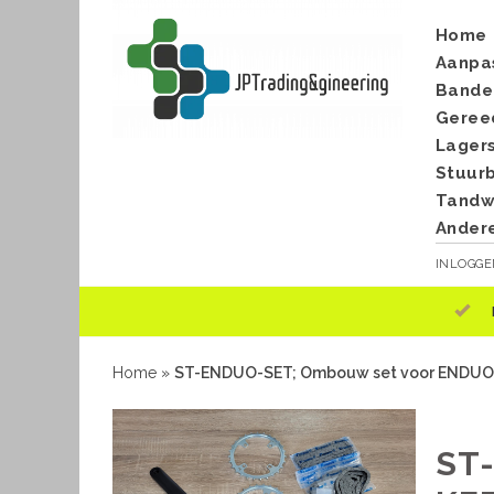
Home
Aanpa
Bande
Geree
Lager
Stuur
Tandwi
Ander
INLOGG
Home
»
ST-ENDUO-SET; Ombouw set voor ENDUO 
ST