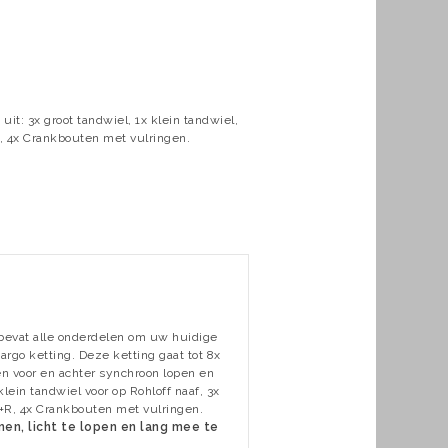
: 3x groot tandwiel, 1x klein tandwiel,
+R, 4x Crankbouten met vulringen.
evat alle onderdelen om uw huidige
o ketting. Deze ketting gaat tot 8x
en voor en achter synchroon lopen en
klein tandwiel voor op Rohloff naaf, 3x
 L+R, 4x Crankbouten met vulringen.
en, licht te lopen en lang mee te