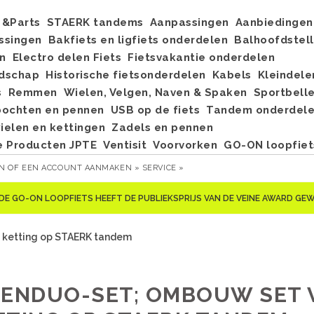
&Parts
STAERK tandems
Aanpassingen
Aanbiedingen
ssingen
Bakfiets en ligfiets onderdelen
Balhoofdstel
n
Electro delen Fiets
Fietsvakantie onderdelen
dschap
Historische fietsonderdelen
Kabels
Kleindele
s
Remmen
Wielen, Velgen, Naven & Spaken
Sportbell
bochten en pennen
USB op de fiets
Tandem onderdel
elen en kettingen
Zadels en pennen
e Producten JPTE
Ventisit
Voorvorken
GO-ON loopfiet
EN
OF
EEN ACCOUNT AANMAKEN »
SERVICE »
DE GO-ON LOOPFIETS HEEFT DE PUBLIEKSPRIJS VAN DE VEINE AWARD G
ketting op STAERK tandem
-ENDUO-SET; OMBOUW SET