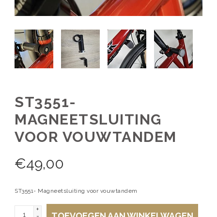
ST3551-
MAGNEETSLUITING
VOOR VOUWTANDEM
€
49,00
ST3551- Magneetsluiting voor vouwtandem
+
TOEVOEGEN AAN WINKELWAGEN
-