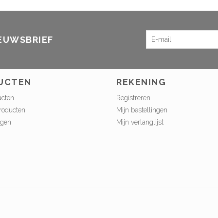
IEUWSBRIEF
UCTEN
REKENING
ucten
Registreren
roducten
Mijn bestellingen
ngen
Mijn verlanglijst