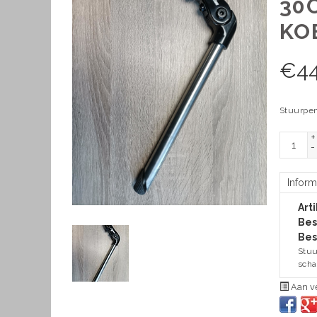
30
KO
€
44
Stuurpen
+
-
Inform
Art
Bes
Bes
Stuu
scha
Aan ve