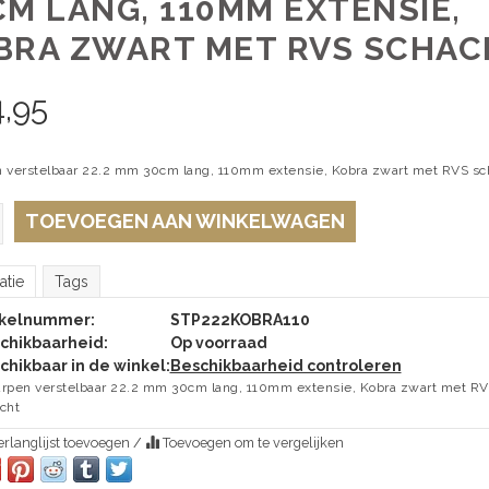
CM LANG, 110MM EXTENSIE,
BRA ZWART MET RVS SCHAC
,95
 verstelbaar 22.2 mm 30cm lang, 110mm extensie, Kobra zwart met RVS sc
TOEVOEGEN AAN WINKELWAGEN
atie
Tags
ikelnummer:
STP222KOBRA110
chikbaarheid:
Op voorraad
chikbaar in de winkel:
Beschikbaarheid controleren
rpen verstelbaar 22.2 mm 30cm lang, 110mm extensie, Kobra zwart met R
cht
rlanglijst toevoegen
/
Toevoegen om te vergelijken