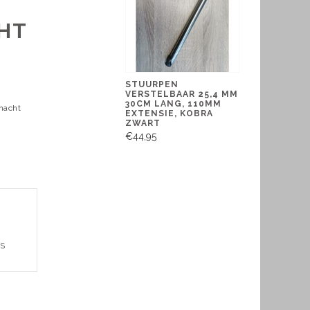
HT
STUURPEN
VERSTELBAAR 25,4 MM
30CM LANG, 110MM
hacht
EXTENSIE, KOBRA
ZWART
€44,95
VS