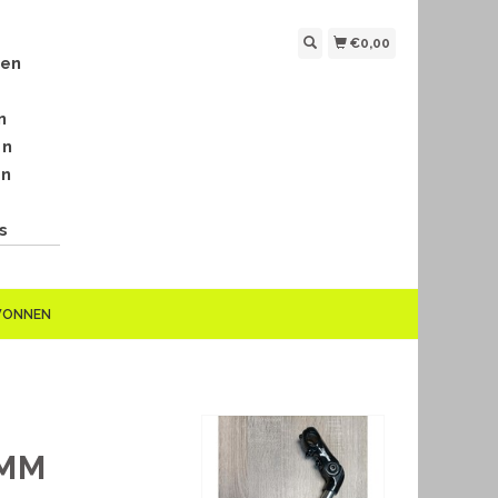
€0,00
len
n
en
en
s
EWONNEN
 MM