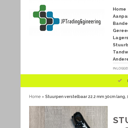
Home
Aanpa
Bande
Geree
Lager
Stuur
Tandwi
Ander
INLOGG
Home
»
Stuurpen verstelbaar 22.2 mm 30cm lang,
ST