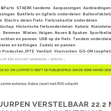
&Parts
STAERK tandems
Aanpassingen
Aanbiedingen
ssingen
Bakfiets en ligfiets onderdelen
Balhoofdstel
n
Electro delen Fiets
Fietsvakantie onderdelen
dschap
Historische fietsonderdelen
Kabels
Kleindele
s
Remmen
Wielen, Velgen, Naven & Spaken
Sportbell
bochten en pennen
USB op de fiets
Tandem onderdel
elen en kettingen
Zadels en pennen
e Producten JPTE
Ventisit
Voorvorken
GO-ON loopfiet
EN
OF
EEN ACCOUNT AANMAKEN »
SERVICE »
DE GO-ON LOOPFIETS HEEFT DE PUBLIEKSPRIJS VAN DE VEINE AWARD G
 110mm extensie, Kobra zwart met RVS schacht
UURPEN VERSTELBAAR 22.2