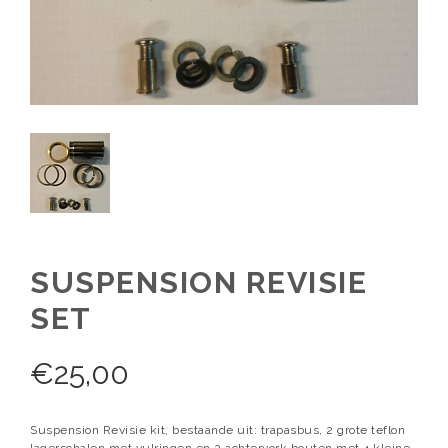
SUSPENSION REVISIE
SET
€
25,00
Suspension Revisie kit, bestaande uit: trapasbus, 2 grote teflon
lagerschalen met vulringen en 2 achtervork bouten met 4 kleine