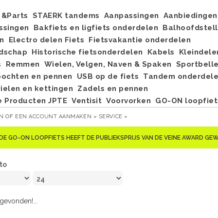
&Parts
STAERK tandems
Aanpassingen
Aanbiedingen
ssingen
Bakfiets en ligfiets onderdelen
Balhoofdstel
n
Electro delen Fiets
Fietsvakantie onderdelen
dschap
Historische fietsonderdelen
Kabels
Kleindele
s
Remmen
Wielen, Velgen, Naven & Spaken
Sportbell
bochten en pennen
USB op de fiets
Tandem onderdel
elen en kettingen
Zadels en pennen
e Producten JPTE
Ventisit
Voorvorken
GO-ON loopfiet
EN
OF
EEN ACCOUNT AANMAKEN »
SERVICE »
DE GO-ON LOOPFIETS HEEFT DE PUBLIEKSPRIJS VAN DE VEINE AWARD G
to
evonden!...