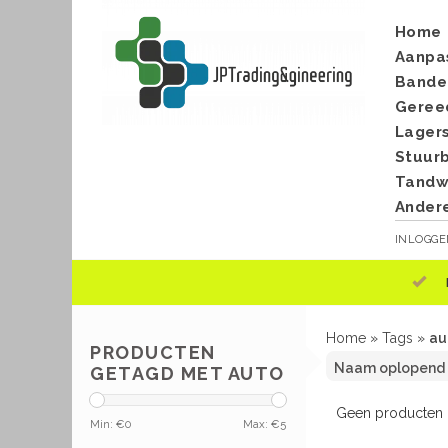
Home
Aanpa
Bande
Geree
Lager
Stuur
Tandwi
Ander
INLOGG
Home
»
Tags
»
au
PRODUCTEN
GETAGD MET AUTO
Geen producten g
Min: €
0
Max: €
5