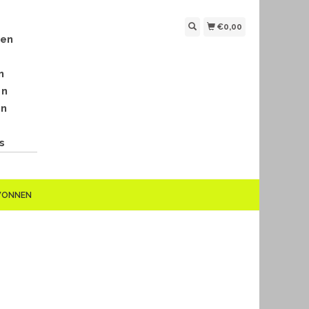
€0,00
len
n
en
en
s
EWONNEN