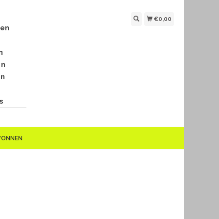
€0,00
len
n
en
en
s
EWONNEN