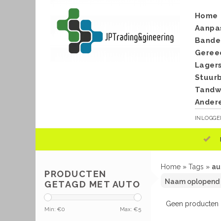
Home
Aanpa
Bande
Geree
Lager
Stuur
Tandwi
Ander
INLOGG
Home
»
Tags
»
au
PRODUCTEN
GETAGD MET AUTO
Geen producten g
Min: €
0
Max: €
5