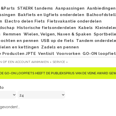
&Parts
STAERK tandems
Aanpassingen
Aanbiedingen
ssingen
Bakfiets en ligfiets onderdelen
Balhoofdstel
n
Electro delen Fiets
Fietsvakantie onderdelen
dschap
Historische fietsonderdelen
Kabels
Kleindele
s
Remmen
Wielen, Velgen, Naven & Spaken
Sportbell
bochten en pennen
USB op de fiets
Tandem onderdel
elen en kettingen
Zadels en pennen
e Producten JPTE
Ventisit
Voorvorken
GO-ON loopfiet
EN
OF
EEN ACCOUNT AANMAKEN »
SERVICE »
DE GO-ON LOOPFIETS HEEFT DE PUBLIEKSPRIJS VAN DE VEINE AWARD G
to
evonden!...