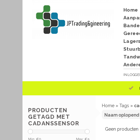
Home
Aanpa
Bande
Geree
Lager
Stuur
Tandwi
Ander
INLOGG
Home
»
Tags
»
ca
PRODUCTEN
GETAGD MET
CADANSSENSOR
Geen producten g
Min: €
0
Max: €
5