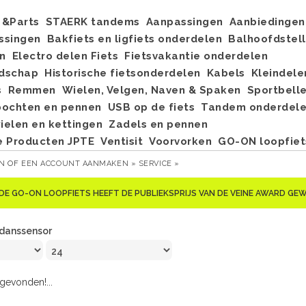
&Parts
STAERK tandems
Aanpassingen
Aanbiedingen
ssingen
Bakfiets en ligfiets onderdelen
Balhoofdstel
n
Electro delen Fiets
Fietsvakantie onderdelen
dschap
Historische fietsonderdelen
Kabels
Kleindele
s
Remmen
Wielen, Velgen, Naven & Spaken
Sportbell
bochten en pennen
USB op de fiets
Tandem onderdel
elen en kettingen
Zadels en pennen
e Producten JPTE
Ventisit
Voorvorken
GO-ON loopfiet
EN
OF
EEN ACCOUNT AANMAKEN »
SERVICE »
DE GO-ON LOOPFIETS HEEFT DE PUBLIEKSPRIJS VAN DE VEINE AWARD G
danssensor
evonden!...