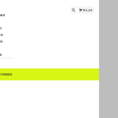
€0,00
len
n
en
en
s
EWONNEN