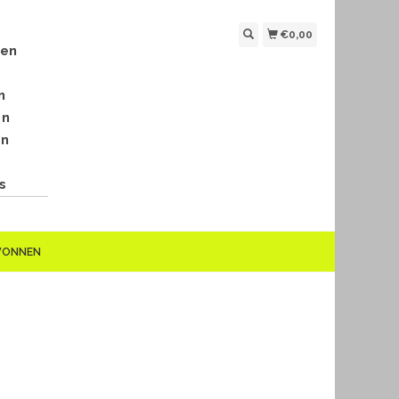
€0,00
len
n
en
en
s
EWONNEN