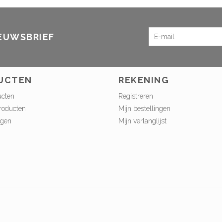
IEUWSBRIEF
UCTEN
REKENING
ucten
Registreren
roducten
Mijn bestellingen
ngen
Mijn verlanglijst