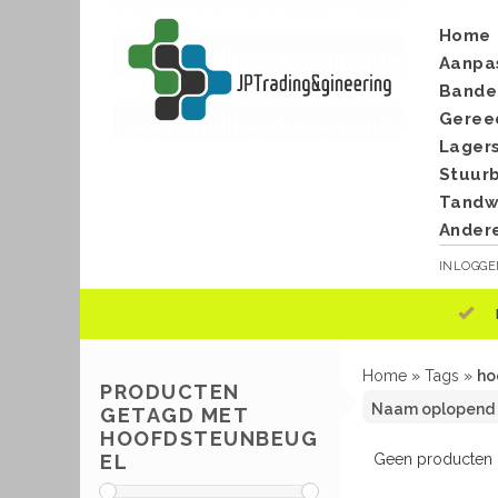
Home
Aanpa
Bande
Geree
Lager
Stuur
Tandwi
Ander
INLOGG
Home
»
Tags
»
ho
PRODUCTEN
GETAGD MET
HOOFDSTEUNBEUG
Geen producten g
EL