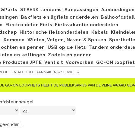
&Parts
STAERK tandems
Aanpassingen
Aanbiedingen
ssingen
Bakfiets en ligfiets onderdelen
Balhoofdstel
n
Electro delen Fiets
Fietsvakantie onderdelen
dschap
Historische fietsonderdelen
Kabels
Kleindele
s
Remmen
Wielen, Velgen, Naven & Spaken
Sportbell
bochten en pennen
USB op de fiets
Tandem onderdel
elen en kettingen
Zadels en pennen
e Producten JPTE
Ventisit
Voorvorken
GO-ON loopfiet
EN
OF
EEN ACCOUNT AANMAKEN »
SERVICE »
DE GO-ON LOOPFIETS HEEFT DE PUBLIEKSPRIJS VAN DE VEINE AWARD G
ofdsteunbeugel
evonden!...