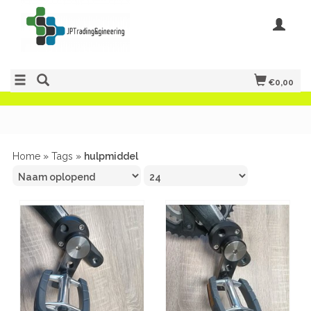
€0,00
Home
»
Tags
»
hulpmiddel