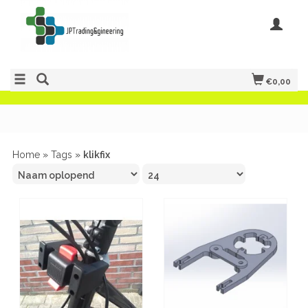
€0,00
Home
»
Tags
»
klikfix