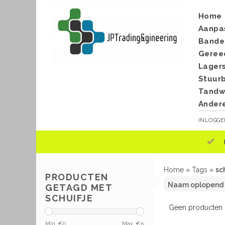
Home
Aanpa
Bande
Geree
Lager
Stuur
Tandwi
Ander
INLOGG
Home
»
Tags
»
sc
PRODUCTEN
GETAGD MET
SCHUIFJE
Geen producten g
Min: €
0
Max: €
5