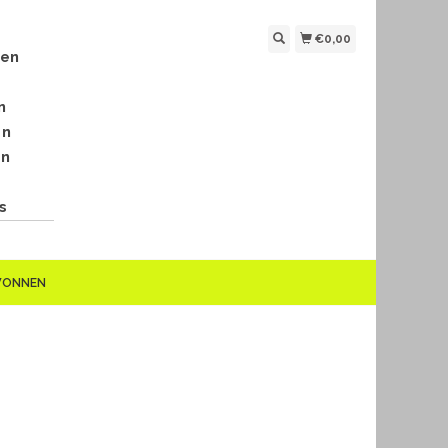
€0,00
len
n
en
en
s
EWONNEN