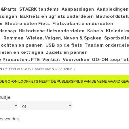
&Parts
STAERK tandems
Aanpassingen
Aanbiedingen
ssingen
Bakfiets en ligfiets onderdelen
Balhoofdstel
n
Electro delen Fiets
Fietsvakantie onderdelen
dschap
Historische fietsonderdelen
Kabels
Kleindele
s
Remmen
Wielen, Velgen, Naven & Spaken
Sportbell
bochten en pennen
USB op de fiets
Tandem onderdel
elen en kettingen
Zadels en pennen
e Producten JPTE
Ventisit
Voorvorken
GO-ON loopfiet
EN
OF
EEN ACCOUNT AANMAKEN »
SERVICE »
DE GO-ON LOOPFIETS HEEFT DE PUBLIEKSPRIJS VAN DE VEINE AWARD G
huifje
evonden!...